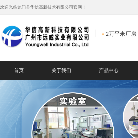
欢迎光临龙门县华信高新技术有限公司官网！
2万平米厂房
首页
关于我们
产品中心