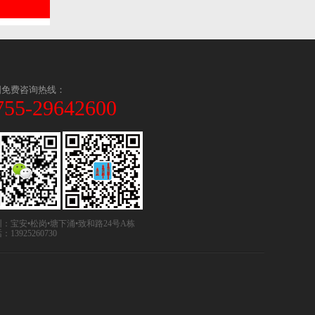
国免费咨询热线：
755-29642600
圳：宝安•松岗•塘下涌•致和路24号A栋
：13925260730