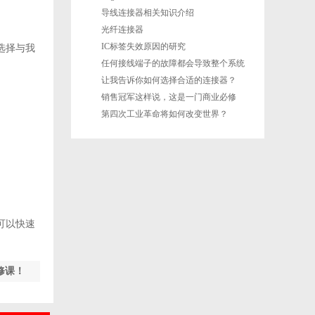
导线连接器相关知识介绍
光纤连接器
IC标签失效原因的研究
选择与我
任何接线端子的故障都会导致整个系统
的故障
让我告诉你如何选择合适的连接器？
销售冠军这样说，这是一门商业必修
。
课！
第四次工业革命将如何改变世界？
可以快速
修课！