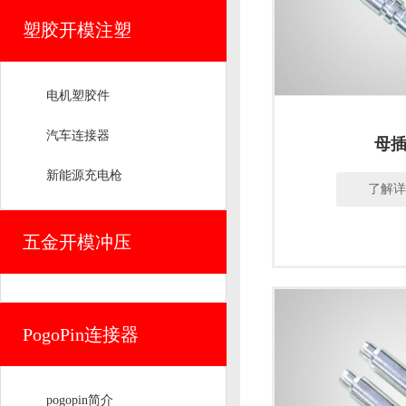
塑胶开模注塑
电机塑胶件
汽车连接器
母
新能源充电枪
了解详
五金开模冲压
PogoPin连接器
pogopin简介