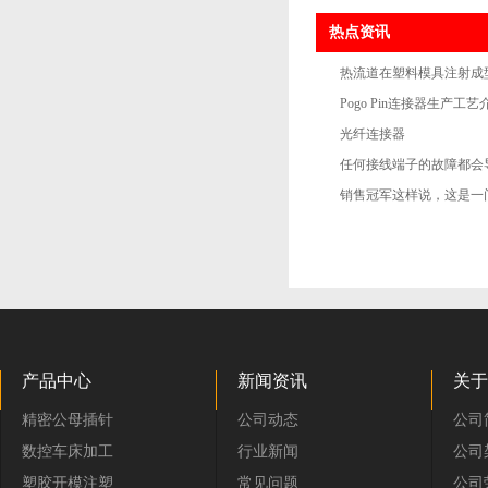
热点资讯
热流道在塑料模具注射成
Pogo Pin连接器生产工艺
光纤连接器
任何接线端子的故障都会
销售冠军这样说，这是一
产品中心
新闻资讯
关于
精密公母插针
公司动态
公司
数控车床加工
行业新闻
公司
塑胶开模注塑
常见问题
公司