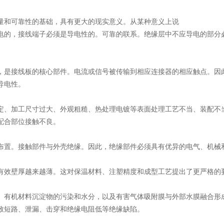
量和可靠性的基础，具有更大的现实意义。从某种意义上说
电的，接线端子必须是导电性的。可靠的联系。绝缘层中不应导电的部分
，是接线板的核心部件。电流或信号被传输到相应连接器的相应触点。因
导电性。
定、加工尺寸过大、外观粗糙、热处理电镀等表面处理工艺不当、装配不
配合部位接触不良。
布置。接触部件与外壳绝缘。因此，绝缘部件必须具有优异的电气、机械
有效壁厚越来越薄。这对保温材料、注塑精度和成型工艺提出了更严格的
、有机材料沉淀物的污染和水分，以及有害气体吸附膜与外部水膜融合形
致短路、泄漏、击穿和绝缘电阻低等绝缘缺陷。