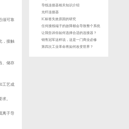
导线连接器相关知识介绍
光纤连接器
IC标签失效原因的研究
必须可靠
任何接线端子的故障都会导致整个系统
的故障
让我告诉你如何选择合适的连接器？
销售冠军这样说，这是一门商业必修
此，接触
课！
第四次工业革命将如何改变世界？
当、储存
和工艺成
要求。
成离子导