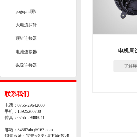
pogopin顶针
大电流探针
顶针连接器
电机周
电池连接器
磁吸连接器
了解详
联系我们
电话：0755-29642600
手机：13925260730
传真：0755-29888041
邮箱：34567abc@163.com
销售地址：宝安•松岗•塘下涌•致和