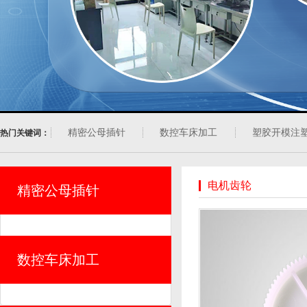
精密公母插针
数控车床加工
塑胶开模注
热门关键词：
电机齿轮
精密公母插针
数控车床加工