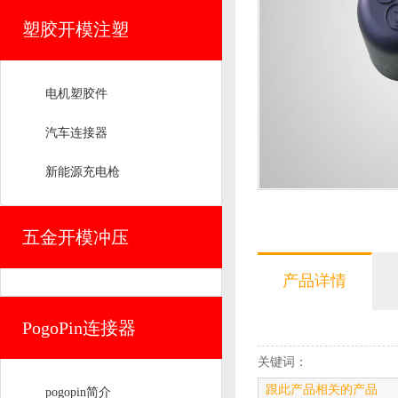
塑胶开模注塑
电机塑胶件
汽车连接器
新能源充电枪
五金开模冲压
产品详情
PogoPin连接器
关键词：
跟此产品相关的产品
pogopin简介