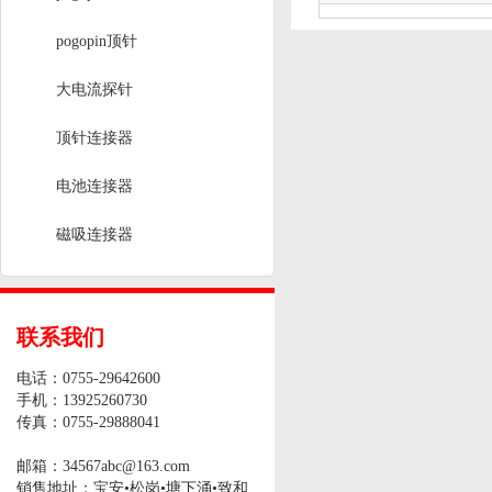
pogopin顶针
大电流探针
顶针连接器
电池连接器
磁吸连接器
联系我们
电话：0755-29642600
手机：13925260730
传真：0755-29888041
邮箱：34567abc@163.com
销售地址：宝安•松岗•塘下涌•致和