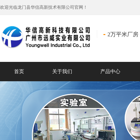
欢迎光临龙门县华信高新技术有限公司官网！
2万平米厂房
首页
关于我们
产品中心