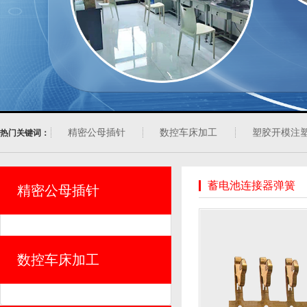
精密公母插针
数控车床加工
塑胶开模注
热门关键词：
蓄电池连接器弹簧
精密公母插针
数控车床加工