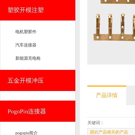
塑胶开模注塑
电机塑胶件
汽车连接器
新能源充电枪
五金开模冲压
产品详情
PogoPin连接器
关键词：
跟此产品相关的产品
pogopin简介