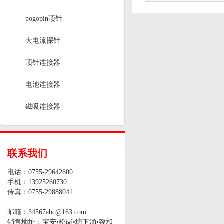
pogopin顶针
大电流探针
顶针连接器
电池连接器
磁吸连接器
联系我们
电话：0755-29642600
手机：13925260730
传真：0755-29888041
邮箱：34567abc@163.com
销售地址：宝安•松岗•塘下涌•致和