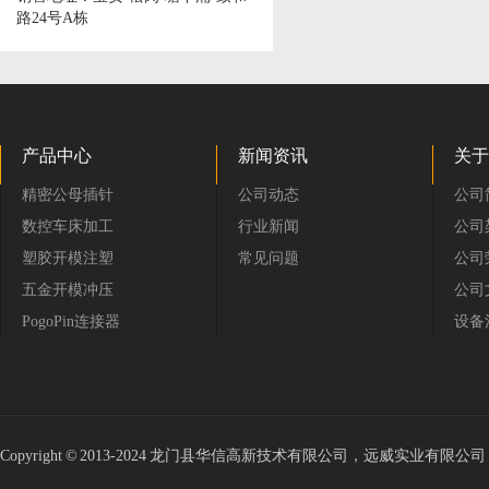
路24号A栋
产品中心
新闻资讯
关于
精密公母插针
公司动态
公司
数控车床加工
行业新闻
公司
塑胶开模注塑
常见问题
公司
五金开模冲压
公司
PogoPin连接器
设备
Copyright © 2013-2024 龙门县华信高新技术有限公司，远威实业有限