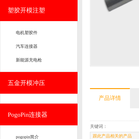
塑胶开模注塑
电机塑胶件
汽车连接器
新能源充电枪
五金开模冲压
产品详情
PogoPin连接器
关键词：
跟此产品相关的产品
pogopin简介