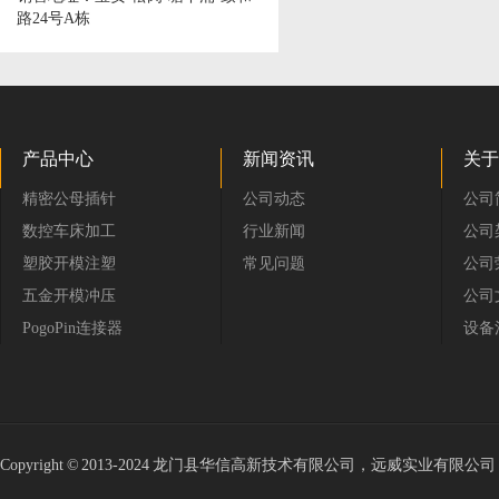
路24号A栋
产品中心
新闻资讯
关于
精密公母插针
公司动态
公司
数控车床加工
行业新闻
公司
塑胶开模注塑
常见问题
公司
五金开模冲压
公司
PogoPin连接器
设备
Copyright © 2013-2024 龙门县华信高新技术有限公司，远威实业有限