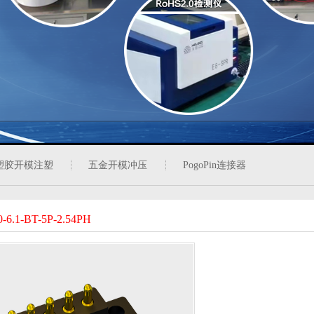
塑胶开模注塑
五金开模冲压
PogoPin连接器
0-6.1-BT-5P-2.54PH