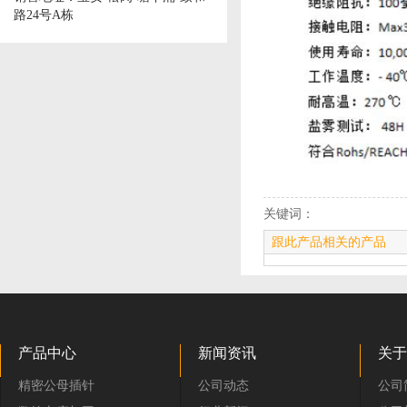
路24号A栋
关键词：
跟此产品相关的产品
产品中心
新闻资讯
关于
精密公母插针
公司动态
公司